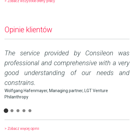
> Zobacz wszystkie oferty pracy
Opinie klientów
nd
The service provided by Consileon was
T
on
professional and comprehensive with a very
o
good understanding of our needs and
a
constrains.
(.
Wolfgang Hafenmayer, Managing partner, LGT Venture
dr
Philanthropy
> Zobacz więcej opinii