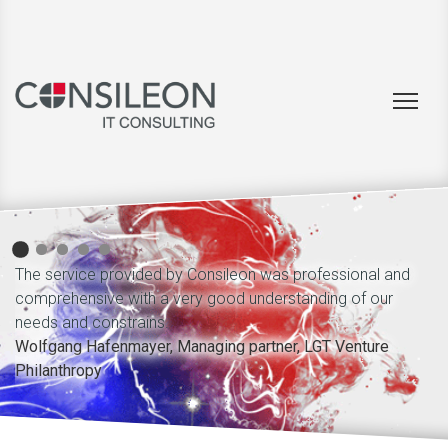
sileon was professional and
Technical quality of staff offered
good understanding of our
various project roles, as well as
to the project (... [...]
ing partner, LGT Venture
dr Walter Benzing, Head of deve
AG