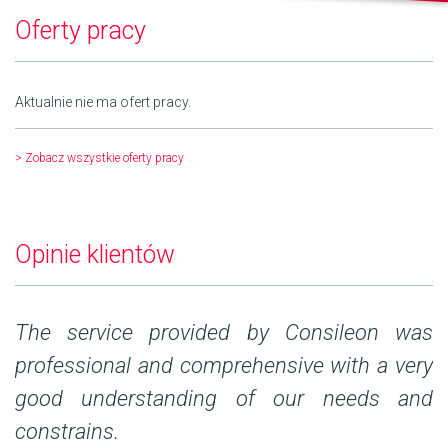
Oferty pracy
Aktualnie nie ma ofert pracy.
> Zobacz wszystkie oferty pracy
Opinie klientów
nd
The service provided by Consileon was
T
on
professional and comprehensive with a very
o
good understanding of our needs and
a
constrains.
(.