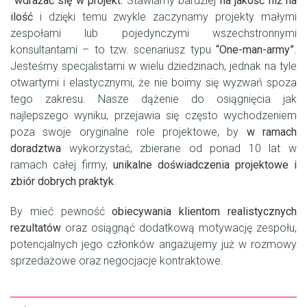
wdrażać się w projekt.
Stawiamy bardziej
na jakość niż na
ilość
i dzięki temu zwykle zaczynamy projekty małymi
zespołami lub pojedynczymi wszechstronnymi
konsultantami – to tzw. scenariusz typu
“One-man-army”
.
Jesteśmy specjalistami w wielu dziedzinach, jednak na tyle
otwartymi i elastycznymi, że nie boimy się wyzwań spoza
tego zakresu. Nasze dążenie do osiągnięcia jak
najlepszego wyniku, przejawia się często wychodzeniem
poza swoje oryginalne role projektowe, by
w ramach
doradztwa
wykorzystać, zbierane od ponad 10 lat w
ramach całej firmy,
unikalne doświadczenia projektowe i
zbiór dobrych praktyk
.
By mieć pewność
obiecywania klientom realistycznych
rezultatów
oraz osiągnąć dodatkową motywację zespołu,
potencjalnych jego członków angażujemy już w rozmowy
sprzedażowe oraz negocjacje kontraktowe.