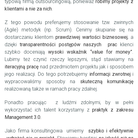
typową firmą outsourcingową, ponieważ
ro
bimy projekty z
klientami a nie za nich
.
Z tego powodu preferujemy stosowanie tzw. zwinnych
(Agile) metodyk (np. Scrum). Cenimy skupianie się na
dostarczaniu klientom
prawdziwej wartości biznesowej
, a
dzięki
transparentności postępów naszych prac
klienci
szybko doceniają
wysoki wskaźnik “value for money”
.
Lubimy też czynić rzeczy lepszymi, stąd stawiamy na
iteracyjną pracę
nad przedmiotem projektu jak i sposobem
jego realizacji. Do tego potrzebujemy
informacji zwrotnej
i
wypracowaliśmy sposoby na
skuteczną komunikację
realizowaną także w ramach pracy zdalnej.
Ponadto pracując z ludźmi zdolnymi, by w pełni
wykorzystać ich talent korzystamy z
praktyk z zakresu
Management 3.0.
Jako firma konsultingowa umiemy
szybko i efektywnie