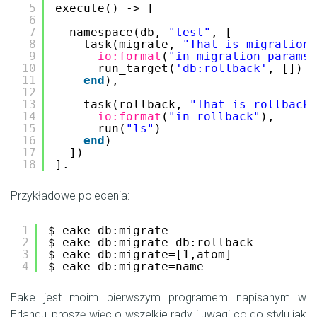
5
execute() -> [
6
7
namespace(db, 
"test"
, [
8
task(migrate, 
"That is migration"
9
io:format
(
"in migration params:
10
run_target(
'db:rollback'
, [])
11
end
),
12
13
task(rollback, 
"That is rollback"
14
io:format
(
"in rollback"
),
15
run(
"ls"
)
16
end
)
17
])
18
].
Przykładowe polecenia:
1
$ eake db:migrate
2
$ eake db:migrate db:rollback
3
$ eake db:migrate=[1,atom]
4
$ eake db:migrate=name
Eake jest moim pierwszym programem napisanym w
Erlangu, proszę więc o wszelkie rady i uwagi co do stylu jak