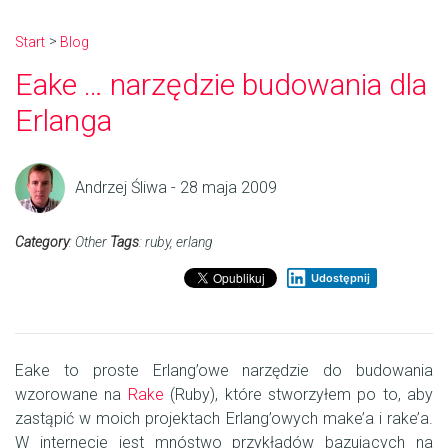
Start
Blog
Eake … narzędzie budowania dla
Erlanga
Andrzej Śliwa - 28 maja 2009
Category
:
Other
Tags
:
ruby
,
erlang
Udostępnij
Eake to proste Erlang’owe narzędzie do budowania
wzorowane na
Rake
(Ruby), które stworzyłem po to, aby
zastąpić w moich projektach Erlang’owych make’a i rake’a.
W internecie jest mnóstwo przykładów bazujących na