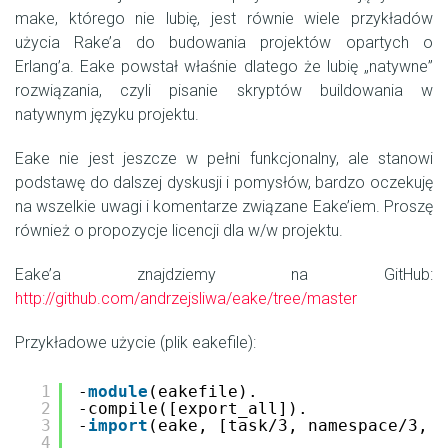
make, którego nie lubię, jest równie wiele przykładów
użycia Rake’a do budowania projektów opartych o
Erlang’a. Eake powstał właśnie dlatego że lubię „natywne”
rozwiązania, czyli pisanie skryptów buildowania w
natywnym języku projektu.
Eake nie jest jeszcze w pełni funkcjonalny, ale stanowi
podstawę do dalszej dyskusji i pomysłów, bardzo oczekuję
na wszelkie uwagi i komentarze związane Eake’iem. Proszę
również o propozycje licencji dla w/w projektu.
Eake’a znajdziemy na GitHub:
http://github.com/andrzejsliwa/eake/tree/master
Przykładowe użycie (plik eakefile):
1
-
module
(eakefile).
2
-compile([export_all]).
3
-
import
(eake, [task/3, namespace/3, r
4