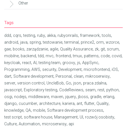
Other
Tags
,
,
,
,
,
,
,
,
ddd
cqrs
testing
ruby
akka
rubyonrails
framework
tools
,
,
,
,
,
,
,
,
android
java
spring
testowanie
terminal
prince2
orm
wzorce
,
,
,
,
,
,
,
,
gae
books
zarządzanie
agile
Quality Assurance
zk
git
scrum
,
,
,
,
,
,
,
,
,
mobilne
backend
tdd
mvc
frontend
tmux
patterns
code
covid
,
,
,
,
,
,
,
keycloak
react
AI
testing team
groovy
js
AppSync
,
,
,
,
,
,
Programming
AWS
security
Development
microfrontend
iOS
,
,
,
,
,
dart
Software development
Personal
clean
mikroserwisy
,
,
,
,
,
,
server
version control
UncleBob
Go
json
praca zdalna
,
,
,
,
,
,
javascript
Exploratory testing
CodeReviews
seam
rest
python
,
,
,
,
,
,
,
,
osgi
nodejs
middleware
maven
jquery
jboss
gradle
erlang
,
,
,
,
,
,
,
django
cucumber
architecture
kariera
ant
flutter
Quality
,
,
,
,
knowledge
QA
mobile
Software development process
,
,
,
,
,
test script
software house
Management
UI
rozwój osobisty
,
,
,
Culture
Automation
microserwisy
api