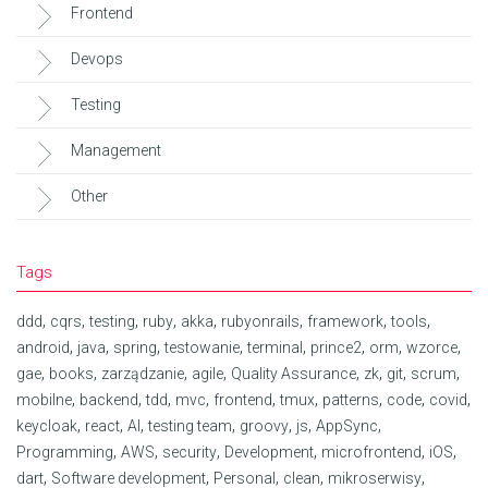
Frontend
Devops
Testing
Management
Other
Tags
,
,
,
,
,
,
,
,
ddd
cqrs
testing
ruby
akka
rubyonrails
framework
tools
,
,
,
,
,
,
,
,
android
java
spring
testowanie
terminal
prince2
orm
wzorce
,
,
,
,
,
,
,
,
gae
books
zarządzanie
agile
Quality Assurance
zk
git
scrum
,
,
,
,
,
,
,
,
,
mobilne
backend
tdd
mvc
frontend
tmux
patterns
code
covid
,
,
,
,
,
,
,
keycloak
react
AI
testing team
groovy
js
AppSync
,
,
,
,
,
,
Programming
AWS
security
Development
microfrontend
iOS
,
,
,
,
,
dart
Software development
Personal
clean
mikroserwisy