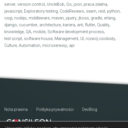
,
,
,
,
,
,
server
version control
UncleBob
Go
json
praca zdalna
,
,
,
,
,
,
javascript
Exploratory testing
CodeReviews
seam
rest
python
,
,
,
,
,
,
,
,
osgi
nodejs
middleware
maven
jquery
jboss
gradle
erlang
,
,
,
,
,
,
,
django
cucumber
architecture
kariera
ant
flutter
Quality
,
,
,
,
knowledge
QA
mobile
Software development process
,
,
,
,
,
test script
software house
Management
UI
rozwój osobisty
,
,
,
Culture
Automation
microserwisy
api
Nota prawna
Polityka prywatności
DevBlog