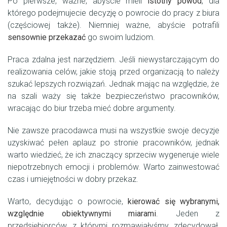
Po pierwsze, ważne, abyście mieli
istotny powód
, dla
którego podejmujecie decyzję o powrocie do pracy z biura
(częściowej także). Niemniej ważne, abyście potrafili
sensownie przekazać
go swoim ludziom.
Praca zdalna jest narzędziem. Jeśli niewystarczającym do
realizowania celów, jakie stoją przed organizacją to należy
szukać lepszych rozwiązań. Jednak mając na względzie, że
na szali waży się także bezpieczeństwo pracowników,
wracając do biur trzeba mieć dobre argumenty.
Nie zawsze pracodawca musi na wszystkie swoje decyzje
uzyskiwać pełen aplauz po stronie pracowników, jednak
warto wiedzieć, że ich znaczący sprzeciw wygeneruje wiele
niepotrzebnych emocji i problemów. Warto zainwestować
czas i umiejętności w dobry przekaz.
Warto, decydując o powrocie,
kierować się wybranymi,
względnie obiektywnymi miarami
. Jeden z
przedsiębiorców, z którymi rozmawiałyśmy, zdecydował,