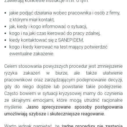
Zawierają konkretne instrukcje m.in. o tym:
jakie podjąć działania wobec pracownika i osób z firmy,
z którymi miał kontakt,
jak, kiedy i kogo informować o sytuacji,
kogo i na jaki czas kierować do pracy zdalnej,
kiedy kontaktować się z SANEPIDEM,
kogo i kiedy kierować na test mający potwierdzić
ewentualne zakażenie.
Celem stosowania powyższych procedur jest zmniejszenie
ryzyka zakażeń w biurze, ale także ułatwienie
pracownikowi oraz zarządzającym podejmowanie decyzji,
gdy do niego dojdzie lub powstanie takie podejrzenie.
Często bowiem w sytuacji kryzysowej mamy do czynienia
ze skrajnymi emocjami, które mogą utrudnić racjonalne
myślenie.
Jasno sprecyzowane sposoby postępowania
umożliwiają szybsze i skuteczniejsze reagowanie.
Warto jednak pamiętać, że
żadne procedury nie zastąpią