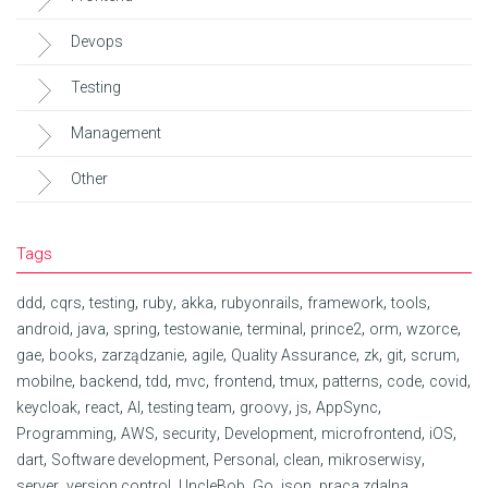
Devops
Testing
Management
Other
Tags
,
,
,
,
,
,
,
,
ddd
cqrs
testing
ruby
akka
rubyonrails
framework
tools
,
,
,
,
,
,
,
,
android
java
spring
testowanie
terminal
prince2
orm
wzorce
,
,
,
,
,
,
,
,
gae
books
zarządzanie
agile
Quality Assurance
zk
git
scrum
,
,
,
,
,
,
,
,
,
mobilne
backend
tdd
mvc
frontend
tmux
patterns
code
covid
,
,
,
,
,
,
,
keycloak
react
AI
testing team
groovy
js
AppSync
,
,
,
,
,
,
Programming
AWS
security
Development
microfrontend
iOS
,
,
,
,
,
dart
Software development
Personal
clean
mikroserwisy
,
,
,
,
,
,
server
version control
UncleBob
Go
json
praca zdalna