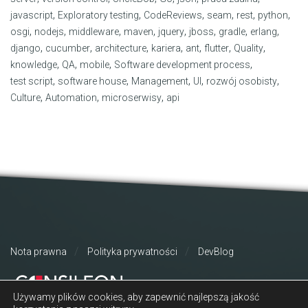
,
,
,
,
,
,
javascript
Exploratory testing
CodeReviews
seam
rest
python
,
,
,
,
,
,
,
,
osgi
nodejs
middleware
maven
jquery
jboss
gradle
erlang
,
,
,
,
,
,
,
django
cucumber
architecture
kariera
ant
flutter
Quality
,
,
,
,
knowledge
QA
mobile
Software development process
,
,
,
,
,
test script
software house
Management
UI
rozwój osobisty
,
,
,
Culture
Automation
microserwisy
api
Nota prawna
Polityka prywatności
DevBlog
Używamy plików cookies, aby zapewnić najlepszą jakość