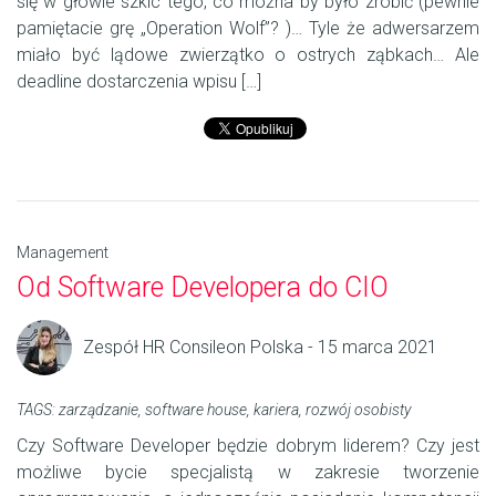
się w głowie szkic tego, co można by było zrobić (pewnie
pamiętacie grę „Operation Wolf”? )… Tyle że adwersarzem
miało być lądowe zwierzątko o ostrych ząbkach… Ale
deadline dostarczenia wpisu […]
Management
Od Software Developera do CIO
Zespół HR Consileon Polska - 15 marca 2021
TAGS:
zarządzanie
,
software house
,
kariera
,
rozwój osobisty
Czy Software Developer będzie dobrym liderem? Czy jest
możliwe bycie specjalistą w zakresie tworzenie