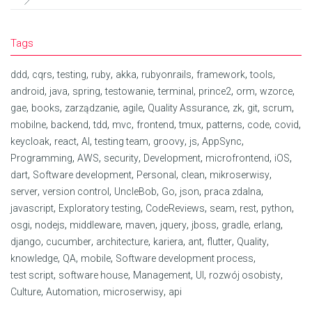
Tags
,
,
,
,
,
,
,
,
ddd
cqrs
testing
ruby
akka
rubyonrails
framework
tools
,
,
,
,
,
,
,
,
android
java
spring
testowanie
terminal
prince2
orm
wzorce
,
,
,
,
,
,
,
,
gae
books
zarządzanie
agile
Quality Assurance
zk
git
scrum
,
,
,
,
,
,
,
,
,
mobilne
backend
tdd
mvc
frontend
tmux
patterns
code
covid
,
,
,
,
,
,
,
keycloak
react
AI
testing team
groovy
js
AppSync
,
,
,
,
,
,
Programming
AWS
security
Development
microfrontend
iOS
,
,
,
,
,
dart
Software development
Personal
clean
mikroserwisy
,
,
,
,
,
,
server
version control
UncleBob
Go
json
praca zdalna
,
,
,
,
,
,
javascript
Exploratory testing
CodeReviews
seam
rest
python
,
,
,
,
,
,
,
,
osgi
nodejs
middleware
maven
jquery
jboss
gradle
erlang
,
,
,
,
,
,
,
django
cucumber
architecture
kariera
ant
flutter
Quality
,
,
,
,
knowledge
QA
mobile
Software development process
,
,
,
,
,
test script
software house
Management
UI
rozwój osobisty
,
,
,
Culture
Automation
microserwisy
api