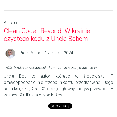
Backend
Clean Code i Beyond: W krainie
czystego kodu z Uncle Bobem
Piotr Roubo - 12 marca 2024
TAGS:
books
,
Development
,
Personal
,
UncleBob
,
code
,
clean
Uncle Bob to autor, którego w środowisku IT
prawdopodobnie nie trzeba nikomu przedstawiać. Jego
seria książek „Clean X” oraz jej główny motyw przewodni –
zasady SOLID, zna chyba każdy.